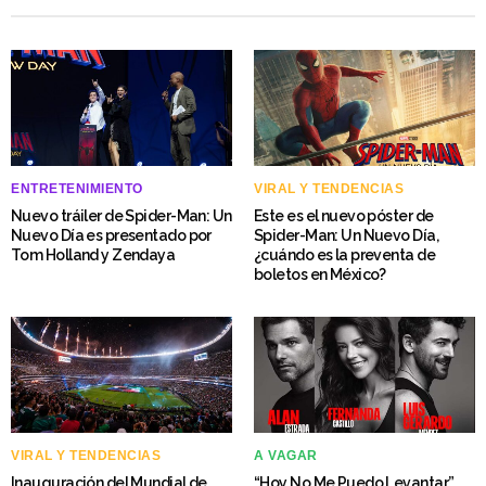
ENTRETENIMIENTO
VIRAL Y TENDENCIAS
Nuevo tráiler de Spider-Man: Un
Este es el nuevo póster de
Nuevo Día es presentado por
Spider-Man: Un Nuevo Día,
Tom Holland y Zendaya
¿cuándo es la preventa de
boletos en México?
VIRAL Y TENDENCIAS
A VAGAR
Inauguración del Mundial de
“Hoy No Me Puedo Levantar”