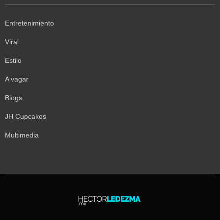
Entretenimiento
Viral
Estilo
A vagar
Blogs
JH Cupcakes
Multimedia