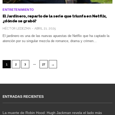
ENTRETENIMIENTO
El Jardinero, reparto de la serie que triunfa en Netflix,
¿dónde se grabó?
HÉCTOR LEDEZMA
ABRIL 21, 2025
El jardinero es una de las nuevas apuestas de Netflix que ha captado la
atención por su singular mezcla de romance, drama y crimen…
…
→
1
2
3
27
ENTRADAS RECIENTES
La muerte de Robin Hood: Hugh Jackman revela el lado más