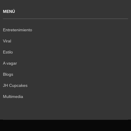
MENÚ
Entretenimiento
Viral
Estilo
A vagar
Blogs
JH Cupcakes
Multimedia