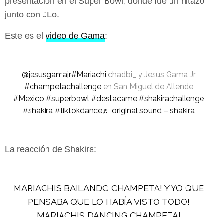
presentación en el Super Bowl, donde fue un hitazo
junto con JLo.
Este es el
video de Gama
:
@jesusgamajr
#Mariachi
chadbi_ y Jesus Gama Jr
#champetachallenge
en San Miguel de Allende
#Mexico
#superbowl
#destacame
#shakirachallenge
#shakira
#tiktokdance
♬ original sound – shakira
La reacción de Shakira:
MARIACHIS BAILANDO CHAMPETA! Y YO QUE
PENSABA QUE LO HABÍA VISTO TODO!
MARIACHIS DANCING CHAMPETA!