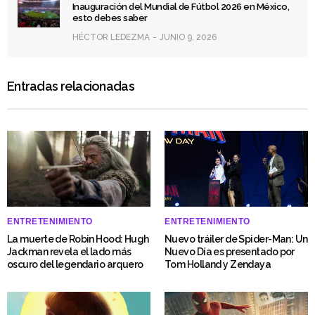
Inauguración del Mundial de Fútbol 2026 en México,
esto debes saber
HÉCTOR LEDEZMA
JUNIO 9, 2026
Entradas relacionadas
ENTRETENIMIENTO
ENTRETENIMIENTO
La muerte de Robin Hood: Hugh
Nuevo tráiler de Spider-Man: Un
Jackman revela el lado más
Nuevo Día es presentado por
oscuro del legendario arquero
Tom Holland y Zendaya