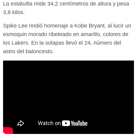
La estatuilla mide 34,2 centímetros de altura y pesa
3,8 kilos.
Spike Lee rindió homenaje a Kobe Bryant, al lucir un
esmoquin morado ribeteado en amarillo, colores de
los Lakers. En la solapas llevó el 24, número del
astro del baloncesto.