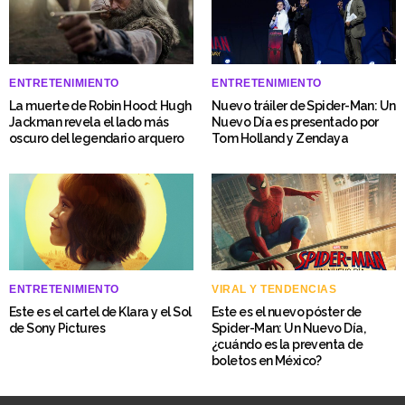
ENTRETENIMIENTO
ENTRETENIMIENTO
La muerte de Robin Hood: Hugh
Nuevo tráiler de Spider-Man: Un
Jackman revela el lado más
Nuevo Día es presentado por
oscuro del legendario arquero
Tom Holland y Zendaya
ENTRETENIMIENTO
VIRAL Y TENDENCIAS
Este es el cartel de Klara y el Sol
Este es el nuevo póster de
de Sony Pictures
Spider-Man: Un Nuevo Día,
¿cuándo es la preventa de
boletos en México?