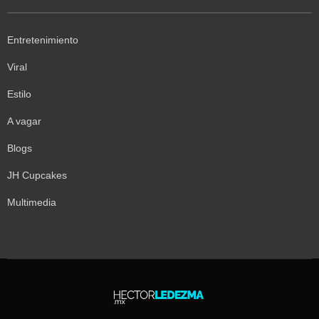
Entretenimiento
Viral
Estilo
A vagar
Blogs
JH Cupcakes
Multimedia