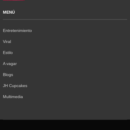
MENÚ
Entretenimiento
Viral
Estilo
A vagar
Blogs
JH Cupcakes
Multimedia