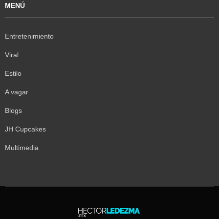
MENÚ
Entretenimiento
Viral
Estilo
A vagar
Blogs
JH Cupcakes
Multimedia