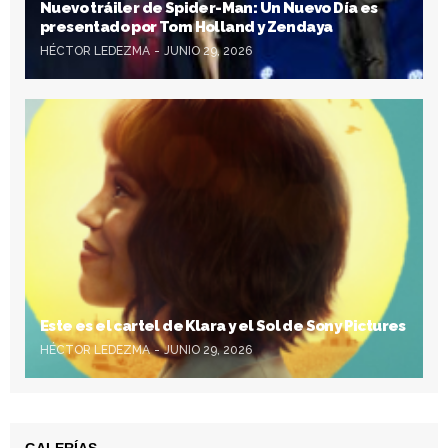
Nuevo tráiler de Spider-Man: Un Nuevo Día es
presentado por Tom Holland y Zendaya
HÉCTOR LEDEZMA
JUNIO 29, 2026
Este es el cartel de Klara y el Sol de Sony Pictures
HÉCTOR LEDEZMA
JUNIO 29, 2026
GALERÍAS