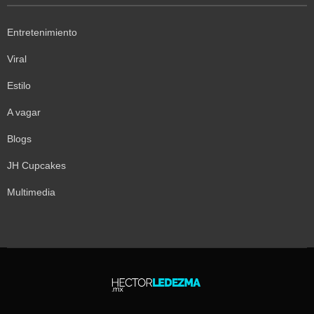
Entretenimiento
Viral
Estilo
A vagar
Blogs
JH Cupcakes
Multimedia