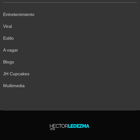
Entretenimiento
Viral
Estilo
A vagar
Blogs
JH Cupcakes
Multimedia