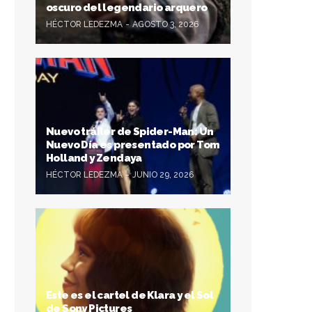
oscuro del legendario arquero
HÉCTOR LEDEZMA
AGOSTO 3, 2026
Nuevo tráiler de Spider-Man: Un
Nuevo Día es presentado por Tom
Holland y Zendaya
HÉCTOR LEDEZMA
JUNIO 29, 2026
Este es el cartel de Klara y el Sol
de Sony Pictures