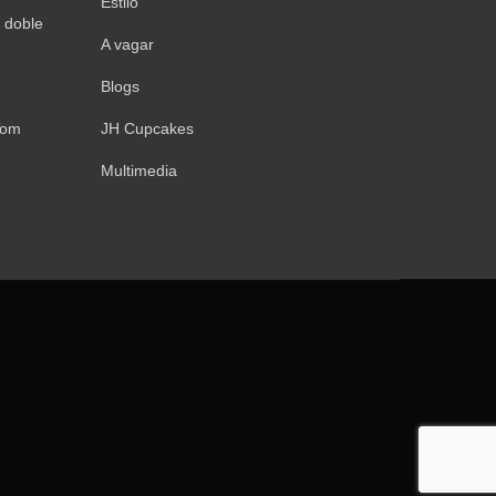
Estilo
 doble
A vagar
Blogs
Tom
JH Cupcakes
Multimedia