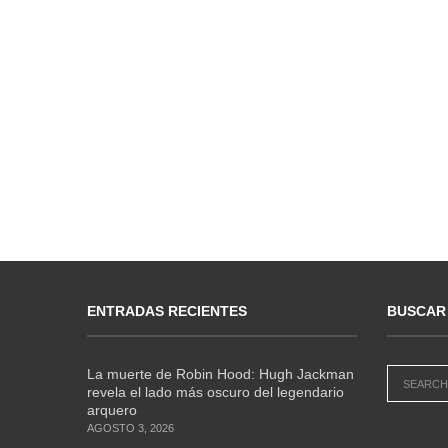
ENTRADAS RECIENTES
BUSCAR
La muerte de Robin Hood: Hugh Jackman
revela el lado más oscuro del legendario
arquero
AGOSTO 3, 2026