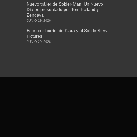
Nuevo tráiler de Spider-Man: Un Nuevo
Día es presentado por Tom Holland y
Zendaya
JUNIO 29, 2026
Este es el cartel de Klara y el Sol de Sony
Pictures
JUNIO 29, 2026