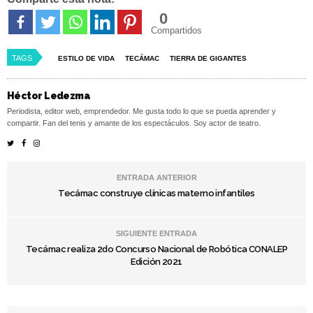
0
Compartidos
TAGS
ESTILO DE VIDA
TECÁMAC
TIERRA DE GIGANTES
Héctor Ledezma
Periodista, editor web, emprendedor. Me gusta todo lo que se pueda aprender y
compartir. Fan del tenis y amante de los espectáculos. Soy actor de teatro.
ENTRADA ANTERIOR
Tecámac construye clínicas materno infantiles
SIGUIENTE ENTRADA
Tecámac realiza 2do Concurso Nacional de Robótica CONALEP
Edición 2021