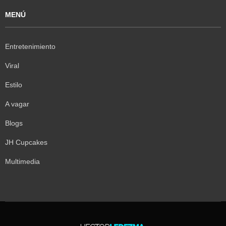
MENÚ
Entretenimiento
Viral
Estilo
A vagar
Blogs
JH Cupcakes
Multimedia