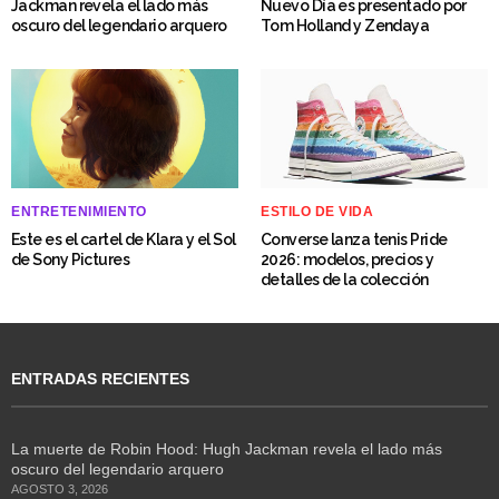
Jackman revela el lado más
Nuevo Día es presentado por
oscuro del legendario arquero
Tom Holland y Zendaya
ENTRETENIMIENTO
ESTILO DE VIDA
Este es el cartel de Klara y el Sol
Converse lanza tenis Pride
de Sony Pictures
2026: modelos, precios y
detalles de la colección
ENTRADAS RECIENTES
La muerte de Robin Hood: Hugh Jackman revela el lado más
oscuro del legendario arquero
AGOSTO 3, 2026