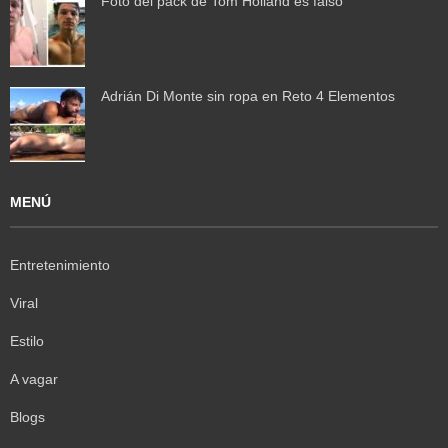
Foto del pack de Tom Holland es falso
Adrián Di Monte sin ropa en Reto 4 Elementos
MENÚ
Entretenimiento
Viral
Estilo
A vagar
Blogs