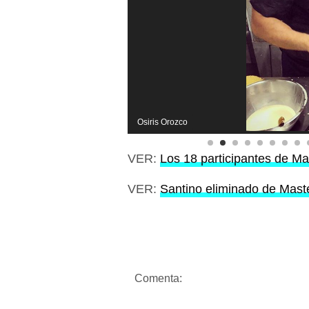
Osiris Orozco
VER:
Los 18 participantes de M
VER:
Santino eliminado de Mast
Comenta: