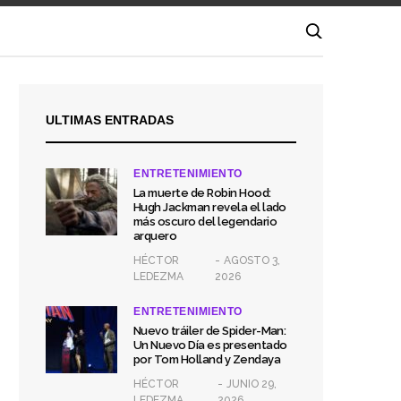
ULTIMAS ENTRADAS
ENTRETENIMIENTO
La muerte de Robin Hood:
Hugh Jackman revela el lado
más oscuro del legendario
arquero
HÉCTOR
AGOSTO 3,
LEDEZMA
2026
ENTRETENIMIENTO
Nuevo tráiler de Spider-Man:
Un Nuevo Día es presentado
por Tom Holland y Zendaya
HÉCTOR
JUNIO 29,
LEDEZMA
2026