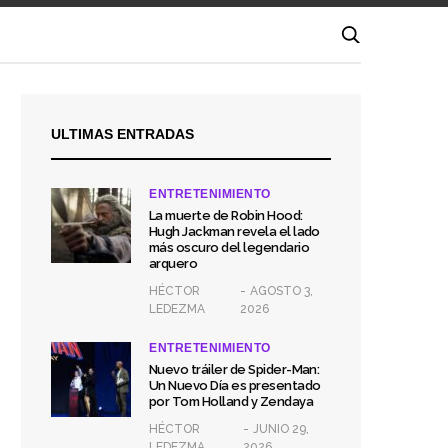
ULTIMAS ENTRADAS
ENTRETENIMIENTO
La muerte de Robin Hood:
Hugh Jackman revela el lado
más oscuro del legendario
arquero
HÉCTOR
AGOSTO 3,
LEDEZMA
2026
ENTRETENIMIENTO
Nuevo tráiler de Spider-Man:
Un Nuevo Día es presentado
por Tom Holland y Zendaya
HÉCTOR
JUNIO 29,
LEDEZMA
2026