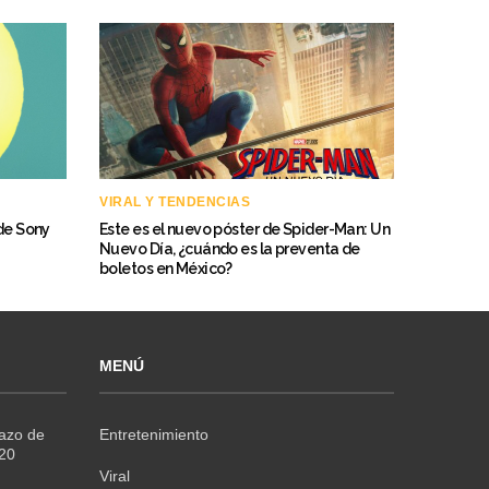
VIRAL Y TENDENCIAS
 de Sony
Este es el nuevo póster de Spider-Man: Un
Nuevo Día, ¿cuándo es la preventa de
boletos en México?
MENÚ
Razo de
Entretenimiento
020
Viral