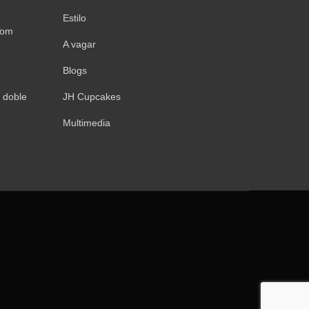
Estilo
Tom
A vagar
Blogs
 doble
JH Cupcakes
Multimedia