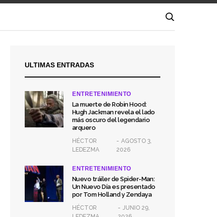
ULTIMAS ENTRADAS
ENTRETENIMIENTO
La muerte de Robin Hood:
Hugh Jackman revela el lado
más oscuro del legendario
arquero
HÉCTOR
AGOSTO 3,
LEDEZMA
2026
ENTRETENIMIENTO
Nuevo tráiler de Spider-Man:
Un Nuevo Día es presentado
por Tom Holland y Zendaya
HÉCTOR
JUNIO 29,
LEDEZMA
2026