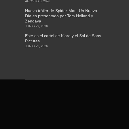
AGOSTO 3, 2026
Nuevo tráiler de Spider-Man: Un Nuevo
Día es presentado por Tom Holland y
Zendaya
JUNIO 29, 2026
Este es el cartel de Klara y el Sol de Sony
Pictures
JUNIO 29, 2026