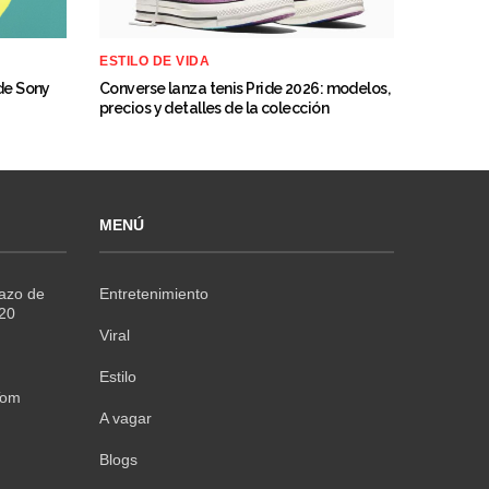
ESTILO DE VIDA
 de Sony
Converse lanza tenis Pride 2026: modelos,
precios y detalles de la colección
MENÚ
Razo de
Entretenimiento
020
Viral
Estilo
Tom
A vagar
Blogs