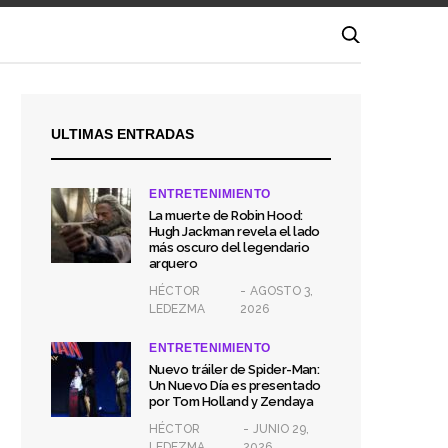
ULTIMAS ENTRADAS
ENTRETENIMIENTO
La muerte de Robin Hood:
Hugh Jackman revela el lado
más oscuro del legendario
arquero
HÉCTOR
AGOSTO 3,
LEDEZMA
2026
ENTRETENIMIENTO
Nuevo tráiler de Spider-Man:
Un Nuevo Día es presentado
por Tom Holland y Zendaya
HÉCTOR
JUNIO 29,
LEDEZMA
2026