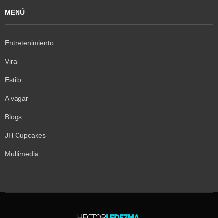
MENÚ
Entretenimiento
Viral
Estilo
A vagar
Blogs
JH Cupcakes
Multimedia