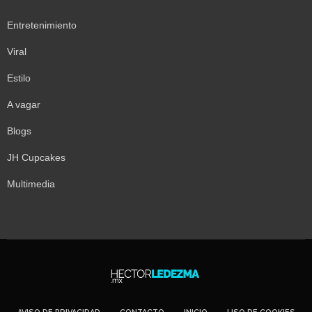
Entretenimiento
Viral
Estilo
A vagar
Blogs
JH Cupcakes
Multimedia