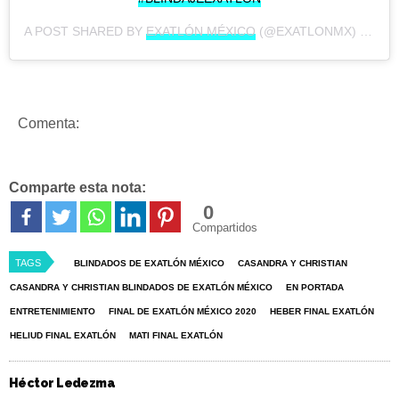
A POST SHARED BY
EXATLÓN MÉXICO
(@EXATLONMX) ON
MA
Comenta:
Comparte esta nota:
0
Compartidos
TAGS
BLINDADOS DE EXATLÓN MÉXICO
CASANDRA Y CHRISTIAN
CASANDRA Y CHRISTIAN BLINDADOS DE EXATLÓN MÉXICO
EN PORTADA
ENTRETENIMIENTO
FINAL DE EXATLÓN MÉXICO 2020
HEBER FINAL EXATLÓN
HELIUD FINAL EXATLÓN
MATI FINAL EXATLÓN
Héctor Ledezma