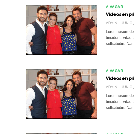
A VAGAR
Videos en pr
ADMIN
JUNIO 
Lorem ipsum dolo
tincidunt, vita
sollicitudin. N
A VAGAR
Videos en pr
ADMIN
JUNIO 
Lorem ipsum dolo
tincidunt, vita
sollicitudin. N