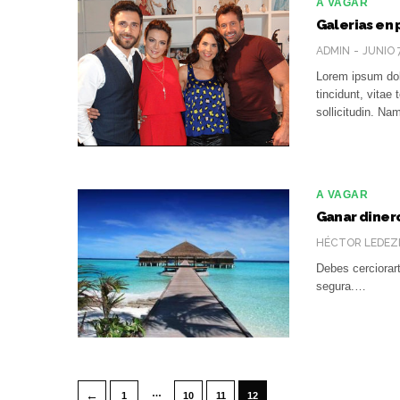
A VAGAR
Galerias en 
ADMIN
JUNIO 
Lorem ipsum dolo
tincidunt, vita
sollicitudin. N
A VAGAR
Ganar dinero
HÉCTOR LEDEZ
Debes cerciorar
segura.…
…
←
1
10
11
12