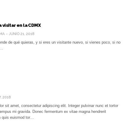
 visitar en la CDMX
MA
JUNIO 21, 2018
nde de qué quieras, y si eres un visitante nuevo, si vienes poco, si no
o…
7, 2018
r sit amet, consectetur adipiscing elit. Integer pulvinar nunc et tortor
e tempus mi gravida. Donec fermentum ex vitae magna hendrerit
am quis euismod tor…