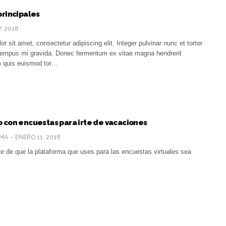
principales
7, 2018
r sit amet, consectetur adipiscing elit. Integer pulvinar nunc et tortor
e tempus mi gravida. Donec fermentum ex vitae magna hendrerit
am quis euismod tor…
 con encuestas para irte de vacaciones
MA
ENERO 11, 2018
te de que la plataforma que uses para las encuestas virtuales sea