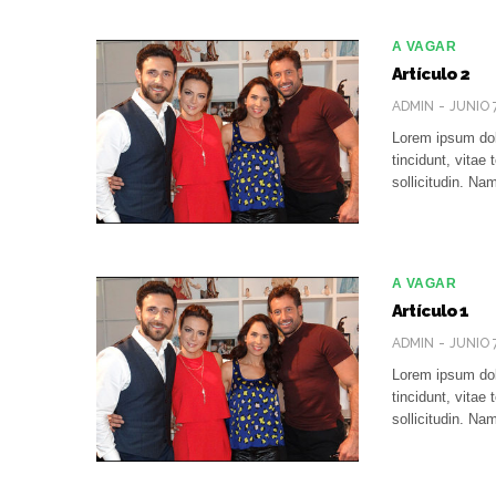
A VAGAR
Artículo 2
ADMIN
JUNIO 
Lorem ipsum dolo
tincidunt, vita
sollicitudin. N
A VAGAR
Artículo 1
ADMIN
JUNIO 
Lorem ipsum dolo
tincidunt, vita
sollicitudin. N