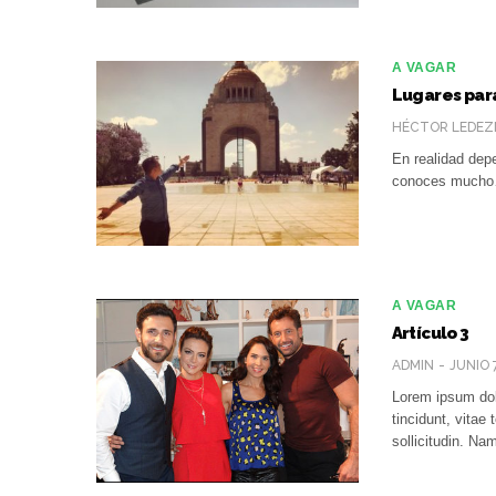
A VAGAR
Lugares para
HÉCTOR LEDEZ
En realidad depe
conoces much
A VAGAR
Artículo 3
ADMIN
JUNIO 
Lorem ipsum dolo
tincidunt, vita
sollicitudin. N