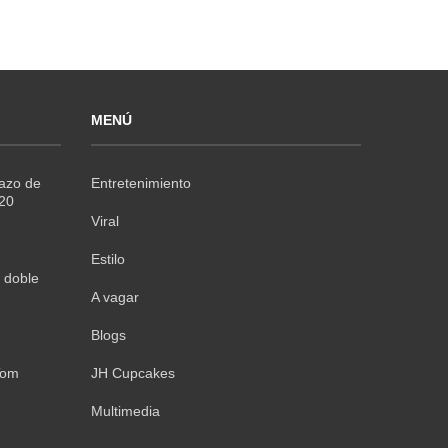
MENÚ
Razo de
Entretenimiento
020
Viral
Estilo
 doble
A vagar
Blogs
Tom
JH Cupcakes
Multimedia