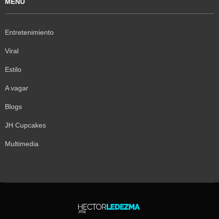
MENÚ
Entretenimiento
Viral
Estilo
A vagar
Blogs
JH Cupcakes
Multimedia