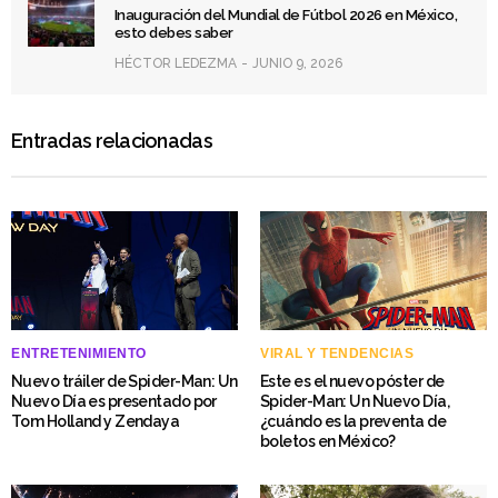
Inauguración del Mundial de Fútbol 2026 en México,
esto debes saber
HÉCTOR LEDEZMA
JUNIO 9, 2026
Entradas relacionadas
ENTRETENIMIENTO
VIRAL Y TENDENCIAS
Nuevo tráiler de Spider-Man: Un
Este es el nuevo póster de
Nuevo Día es presentado por
Spider-Man: Un Nuevo Día,
Tom Holland y Zendaya
¿cuándo es la preventa de
boletos en México?