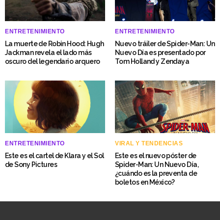
ENTRETENIMIENTO
ENTRETENIMIENTO
La muerte de Robin Hood: Hugh
Nuevo tráiler de Spider-Man: Un
Jackman revela el lado más
Nuevo Día es presentado por
oscuro del legendario arquero
Tom Holland y Zendaya
ENTRETENIMIENTO
VIRAL Y TENDENCIAS
Este es el cartel de Klara y el Sol
Este es el nuevo póster de
de Sony Pictures
Spider-Man: Un Nuevo Día,
¿cuándo es la preventa de
boletos en México?