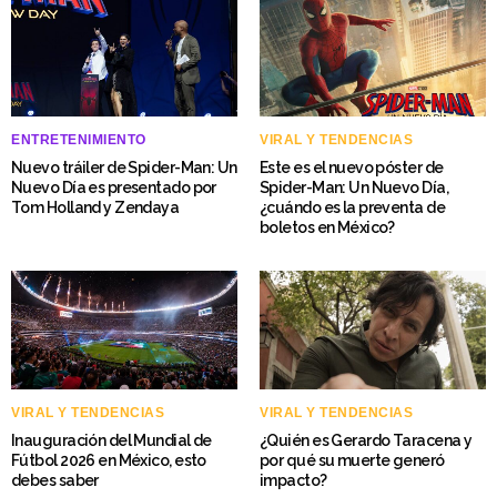
ENTRETENIMIENTO
VIRAL Y TENDENCIAS
Nuevo tráiler de Spider-Man: Un
Este es el nuevo póster de
Nuevo Día es presentado por
Spider-Man: Un Nuevo Día,
Tom Holland y Zendaya
¿cuándo es la preventa de
boletos en México?
VIRAL Y TENDENCIAS
VIRAL Y TENDENCIAS
Inauguración del Mundial de
¿Quién es Gerardo Taracena y
Fútbol 2026 en México, esto
por qué su muerte generó
debes saber
impacto?