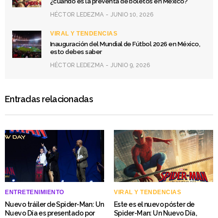
¿cuándo es la preventa de boletos en México?
HÉCTOR LEDEZMA
JUNIO 10, 2026
VIRAL Y TENDENCIAS
Inauguración del Mundial de Fútbol 2026 en México,
esto debes saber
HÉCTOR LEDEZMA
JUNIO 9, 2026
Entradas relacionadas
ENTRETENIMIENTO
VIRAL Y TENDENCIAS
Nuevo tráiler de Spider-Man: Un
Este es el nuevo póster de
Nuevo Día es presentado por
Spider-Man: Un Nuevo Día,