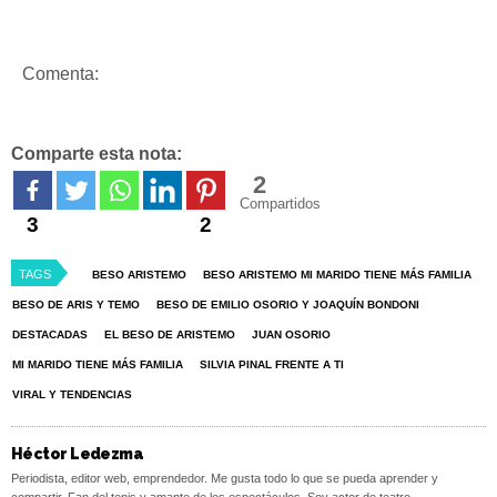
Comenta:
Comparte esta nota:
2
Compartidos
3
2
TAGS
BESO ARISTEMO
BESO ARISTEMO MI MARIDO TIENE MÁS FAMILIA
BESO DE ARIS Y TEMO
BESO DE EMILIO OSORIO Y JOAQUÍN BONDONI
DESTACADAS
EL BESO DE ARISTEMO
JUAN OSORIO
MI MARIDO TIENE MÁS FAMILIA
SILVIA PINAL FRENTE A TI
VIRAL Y TENDENCIAS
Héctor Ledezma
Periodista, editor web, emprendedor. Me gusta todo lo que se pueda aprender y
compartir. Fan del tenis y amante de los espectáculos. Soy actor de teatro.