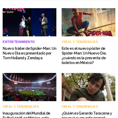
ENTRETENIMIENTO
VIRAL Y TENDENCIAS
Nuevo tráiler de Spider-Man: Un
Este es el nuevo póster de
Nuevo Día es presentado por
Spider-Man: Un Nuevo Día,
Tom Holland y Zendaya
¿cuándo es la preventa de
boletos en México?
VIRAL Y TENDENCIAS
VIRAL Y TENDENCIAS
Inauguración del Mundial de
¿Quién es Gerardo Taracena y