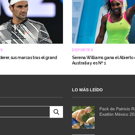
ES
DEPORTES
erer, sus marcas tras el grand
Serena Williams gana el Abierto
Australia y es Nº 1
LO MÁS LEÍDO
Pack de Patricio 
Exatlón México 2