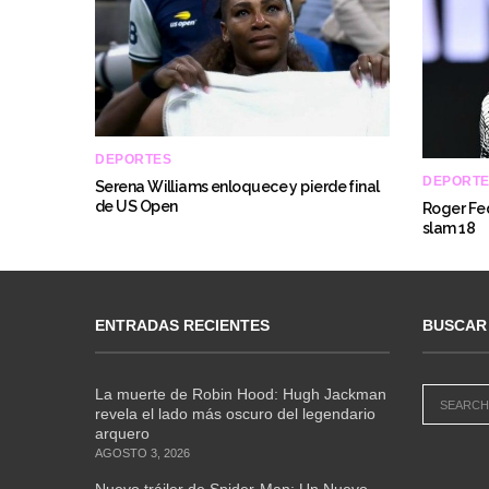
DEPORTES
DEPORT
Serena Williams enloquece y pierde final
de US Open
Roger Fed
slam 18
ENTRADAS RECIENTES
BUSCAR
La muerte de Robin Hood: Hugh Jackman
revela el lado más oscuro del legendario
arquero
AGOSTO 3, 2026