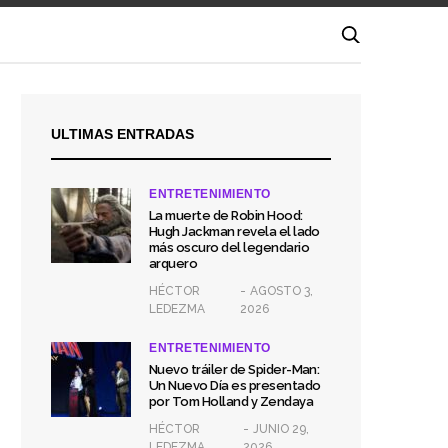
ULTIMAS ENTRADAS
ENTRETENIMIENTO
La muerte de Robin Hood:
Hugh Jackman revela el lado
más oscuro del legendario
arquero
HÉCTOR
AGOSTO 3,
LEDEZMA
2026
ENTRETENIMIENTO
Nuevo tráiler de Spider-Man:
Un Nuevo Día es presentado
por Tom Holland y Zendaya
HÉCTOR
JUNIO 29,
LEDEZMA
2026