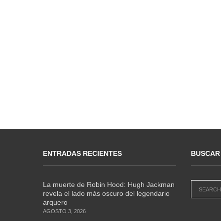
ENTRADAS RECIENTES
BUSCAR
La muerte de Robin Hood: Hugh Jackman
revela el lado más oscuro del legendario
arquero
AGOSTO 3, 2026