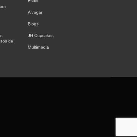
Estilo
Tom
A vagar
Blogs
as
JH Cupcakes
sos de
Multimedia