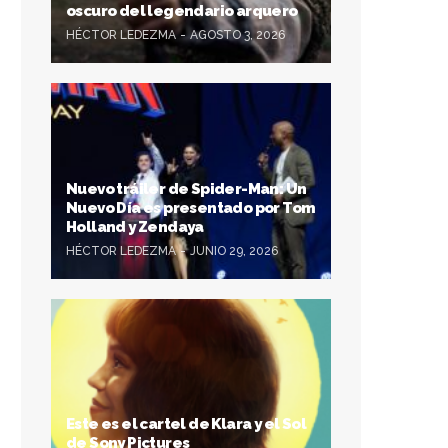
oscuro del legendario arquero
HÉCTOR LEDEZMA
AGOSTO 3, 2026
Nuevo tráiler de Spider-Man: Un
Nuevo Día es presentado por Tom
Holland y Zendaya
HÉCTOR LEDEZMA
JUNIO 29, 2026
Este es el cartel de Klara y el Sol
de Sony Pictures