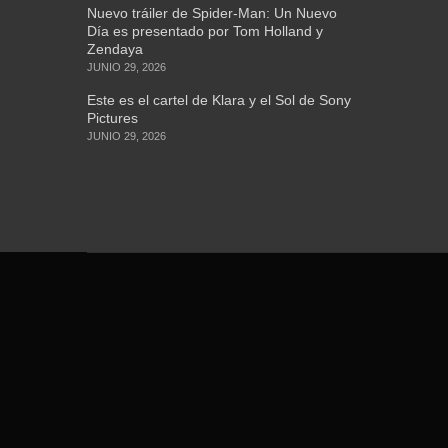
Nuevo tráiler de Spider-Man: Un Nuevo
Día es presentado por Tom Holland y
Zendaya
JUNIO 29, 2026
Este es el cartel de Klara y el Sol de Sony
Pictures
JUNIO 29, 2026