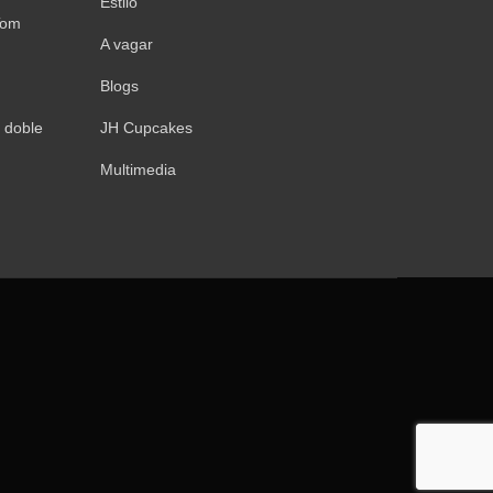
Estilo
Tom
A vagar
Blogs
 doble
JH Cupcakes
Multimedia