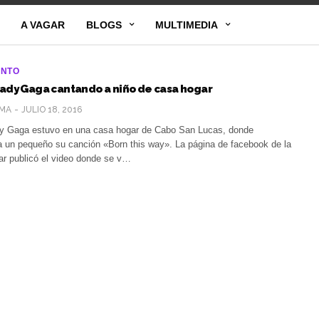
A VAGAR
BLOGS
MULTIMEDIA
ENTO
Lady Gaga cantando a niño de casa hogar
MA
JULIO 18, 2016
dy Gaga estuvo en una casa hogar de Cabo San Lucas, donde
 un pequeño su canción «Born this way». La página de facebook de la
ar publicó el video donde se v…