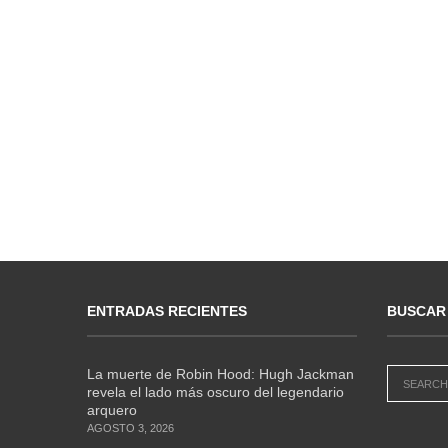
ENTRADAS RECIENTES
BUSCAR
La muerte de Robin Hood: Hugh Jackman
revela el lado más oscuro del legendario
arquero
AGOSTO 3, 2026