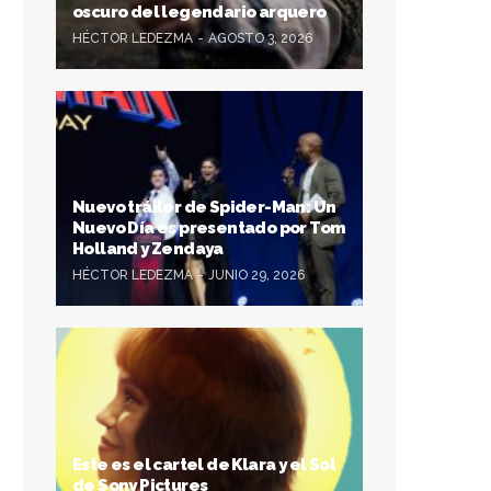
oscuro del legendario arquero
HÉCTOR LEDEZMA
AGOSTO 3, 2026
Nuevo tráiler de Spider-Man: Un
Nuevo Día es presentado por Tom
Holland y Zendaya
HÉCTOR LEDEZMA
JUNIO 29, 2026
Este es el cartel de Klara y el Sol
de Sony Pictures