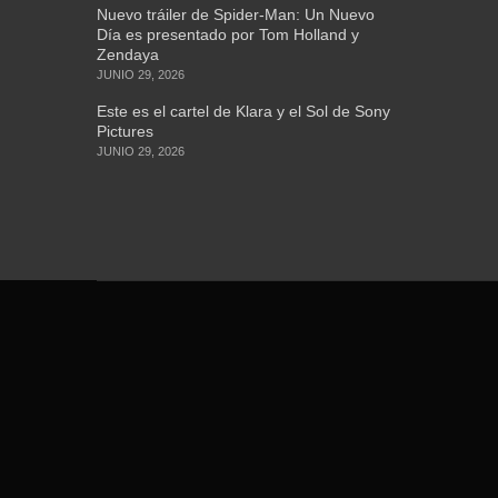
Nuevo tráiler de Spider-Man: Un Nuevo
Día es presentado por Tom Holland y
Zendaya
JUNIO 29, 2026
Este es el cartel de Klara y el Sol de Sony
Pictures
JUNIO 29, 2026