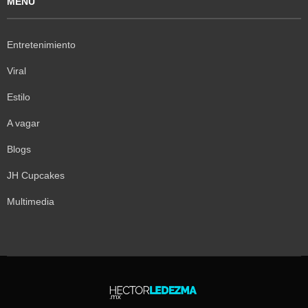
MENÚ
Entretenimiento
Viral
Estilo
A vagar
Blogs
JH Cupcakes
Multimedia