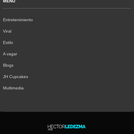
MENÚ
Entretenimiento
Viral
Estilo
A vagar
Blogs
JH Cupcakes
Multimedia