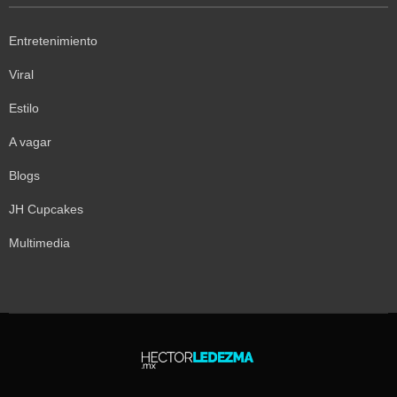
Entretenimiento
Viral
Estilo
A vagar
Blogs
JH Cupcakes
Multimedia