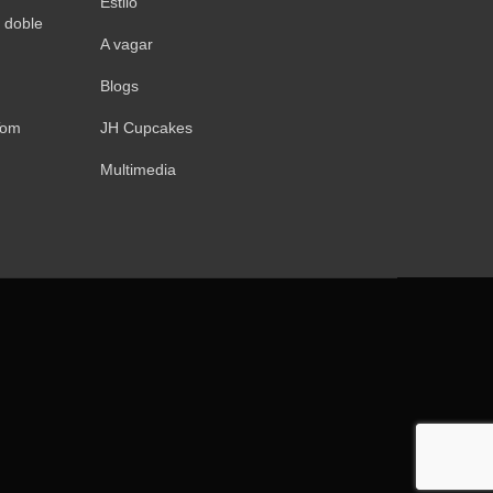
Estilo
 doble
A vagar
Blogs
Tom
JH Cupcakes
Multimedia