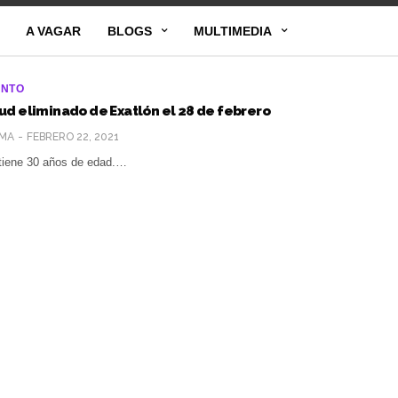
A VAGAR
BLOGS
MULTIMEDIA
ENTO
d eliminado de Exatlón el 28 de febrero
MA
FEBRERO 22, 2021
tiene 30 años de edad.…