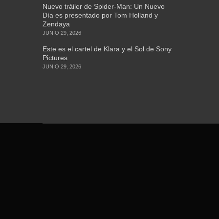
Nuevo tráiler de Spider-Man: Un Nuevo
Día es presentado por Tom Holland y
Zendaya
JUNIO 29, 2026
Este es el cartel de Klara y el Sol de Sony
Pictures
JUNIO 29, 2026