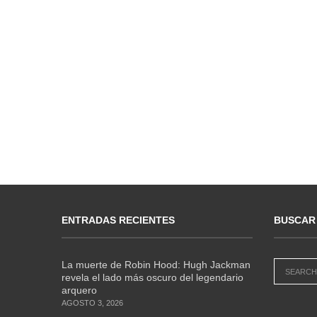
ENTRADAS RECIENTES
BUSCAR
La muerte de Robin Hood: Hugh Jackman
revela el lado más oscuro del legendario
arquero
AGOSTO 3, 2026