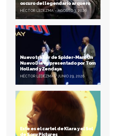
oscuro del legendario arquero
HÉCTOR LEDEZMA
AGOSTO 3, 2026
Nuevo tráiler de Spider-Man: Un
Nuevo Día es presentado por Tom
Holland y Zendaya
HÉCTOR LEDEZMA
JUNIO 29, 2026
Este es el cartel de Klara y el Sol
de Sony Pictures