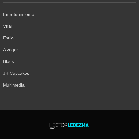
Entretenimiento
Viral
Estilo
A vagar
Blogs
JH Cupcakes
Multimedia