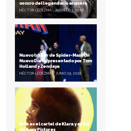
oscuro del legendario arquero
HÉCTOR LEDEZMA
AGOSTO 3, 2026
Nuevo tráiler de Spider-Man: Un
Nuevo Día es presentado por Tom
Holland y Zendaya
HÉCTOR LEDEZMA
JUNIO 29, 2026
Este es el cartel de Klara y el Sol
de Sony Pictures