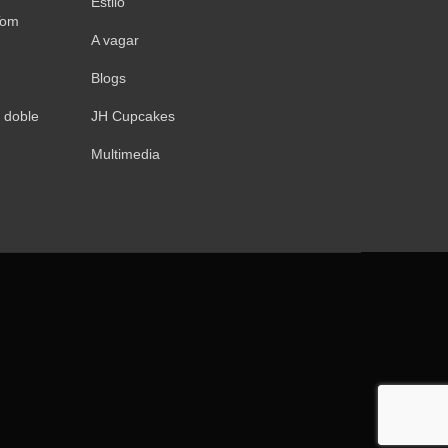
Estilo
Tom
A vagar
Blogs
 doble
JH Cupcakes
Multimedia