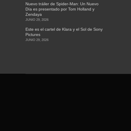
Nuevo tráiler de Spider-Man: Un Nuevo
Día es presentado por Tom Holland y
Zendaya
JUNIO 29, 2026
Este es el cartel de Klara y el Sol de Sony
Pictures
JUNIO 29, 2026