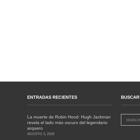
ENTRADAS RECIENTES
BUSCAR
La muerte de Robin Hood: Hugh Jackman
revela el lado más oscuro del legendario
arquero
AGOSTO 3, 2026