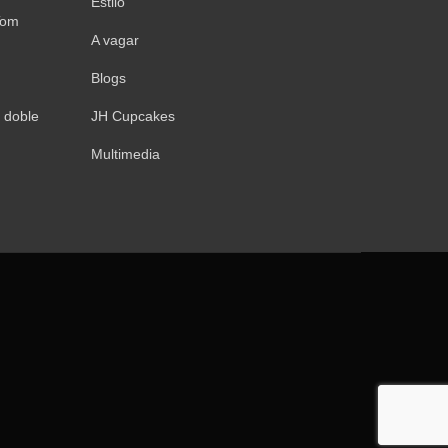
Estilo
Tom
A vagar
Blogs
 doble
JH Cupcakes
Multimedia