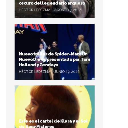
oscuro del legendario arquero
HÉCTOR LEDEZMA
AGOSTO 3, 2026
Nuevo tráiler de Spider-Man: Un
Nuevo Día es presentado por Tom
Holland y Zendaya
HÉCTOR LEDEZMA
JUNIO 29, 2026
Este es el cartel de Klara y el Sol
de Sony Pictures