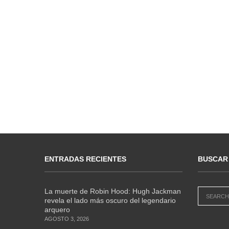
ENTRADAS RECIENTES
BUSCAR
La muerte de Robin Hood: Hugh Jackman
revela el lado más oscuro del legendario
arquero
AGOSTO 3, 2026