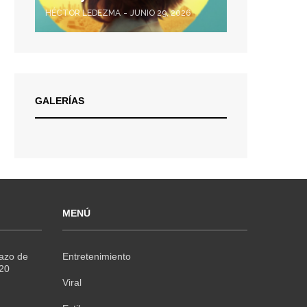
HÉCTOR LEDEZMA
JUNIO 29, 2026
GALERÍAS
MENÚ
Razo de
Entretenimiento
020
Viral