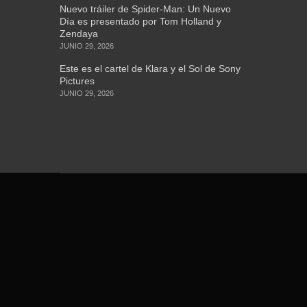
Nuevo tráiler de Spider-Man: Un Nuevo
Día es presentado por Tom Holland y
Zendaya
JUNIO 29, 2026
Este es el cartel de Klara y el Sol de Sony
Pictures
JUNIO 29, 2026