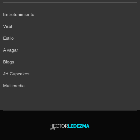
Entretenimiento
Viral
Estilo
A vagar
Blogs
JH Cupcakes
Multimedia