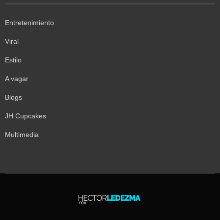
Entretenimiento
Viral
Estilo
A vagar
Blogs
JH Cupcakes
Multimedia