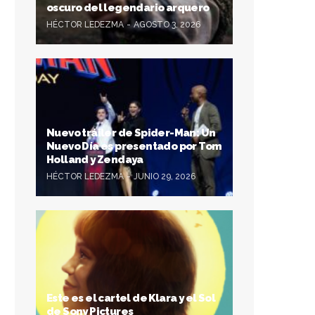
oscuro del legendario arquero
HÉCTOR LEDEZMA
AGOSTO 3, 2026
Nuevo tráiler de Spider-Man: Un
Nuevo Día es presentado por Tom
Holland y Zendaya
HÉCTOR LEDEZMA
JUNIO 29, 2026
Este es el cartel de Klara y el Sol
de Sony Pictures