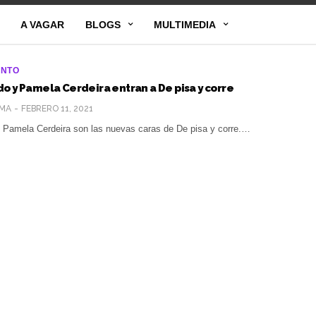
A VAGAR
BLOGS
MULTIMEDIA
ENTO
o y Pamela Cerdeira entran a De pisa y corre
MA
FEBRERO 11, 2021
 Pamela Cerdeira son las nuevas caras de De pisa y corre.…