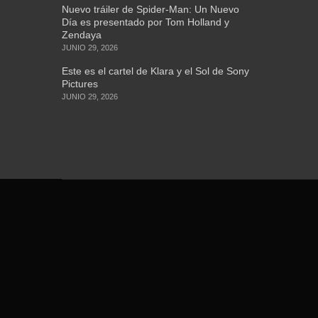
Nuevo tráiler de Spider-Man: Un Nuevo
Día es presentado por Tom Holland y
Zendaya
JUNIO 29, 2026
Este es el cartel de Klara y el Sol de Sony
Pictures
JUNIO 29, 2026