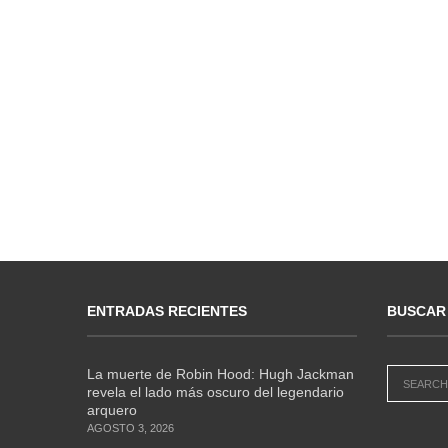
ENTRADAS RECIENTES
BUSCAR
La muerte de Robin Hood: Hugh Jackman
revela el lado más oscuro del legendario
arquero
AGOSTO 3, 2026