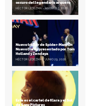
oscuro del legendario arquero
HÉCTOR LEDEZMA
AGOSTO 3, 2026
Nuevo tráiler de Spider-Man: Un
Nuevo Día es presentado por Tom
Holland y Zendaya
HÉCTOR LEDEZMA
JUNIO 29, 2026
Este es el cartel de Klara y el Sol
de Sony Pictures