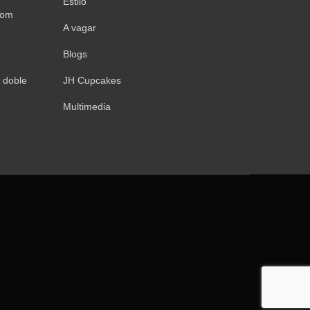
Estilo
Tom
A vagar
Blogs
 doble
JH Cupcakes
Multimedia