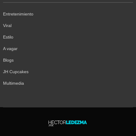
Entretenimiento
Viral
Estilo
A vagar
Blogs
JH Cupcakes
Multimedia