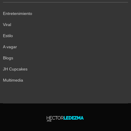
Entretenimiento
Viral
Estilo
A vagar
Blogs
JH Cupcakes
Multimedia