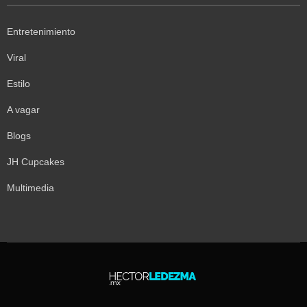
Entretenimiento
Viral
Estilo
A vagar
Blogs
JH Cupcakes
Multimedia