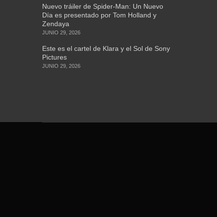
Nuevo tráiler de Spider-Man: Un Nuevo
Día es presentado por Tom Holland y
Zendaya
JUNIO 29, 2026
Este es el cartel de Klara y el Sol de Sony
Pictures
JUNIO 29, 2026