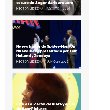
oscuro del legendario arquero
HÉCTOR LEDEZMA
AGOSTO 3, 2026
Nuevo tráiler de Spider-Man: Un
Nuevo Día es presentado por Tom
Holland y Zendaya
HÉCTOR LEDEZMA
JUNIO 29, 2026
Este es el cartel de Klara y el Sol
de Sony Pictures