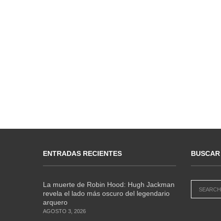
ENTRADAS RECIENTES
BUSCAR
La muerte de Robin Hood: Hugh Jackman
revela el lado más oscuro del legendario
arquero
AGOSTO 3, 2026