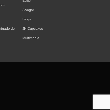
Estilo
Tom
A vagar
Blogs
minado de
JH Cupcakes
Multimedia