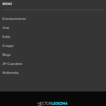
MENÚ
Entretenimiento
Viral
Estilo
A vagar
Blogs
JH Cupcakes
Multimedia