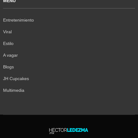
MENÚ
Entretenimiento
Viral
Estilo
A vagar
Blogs
JH Cupcakes
Multimedia