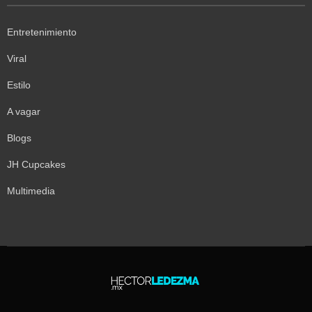
Entretenimiento
Viral
Estilo
A vagar
Blogs
JH Cupcakes
Multimedia