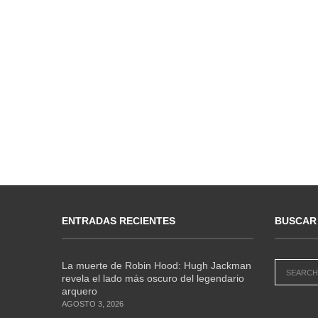
ENTRADAS RECIENTES
BUSCAR
La muerte de Robin Hood: Hugh Jackman
revela el lado más oscuro del legendario
arquero
AGOSTO 3, 2026