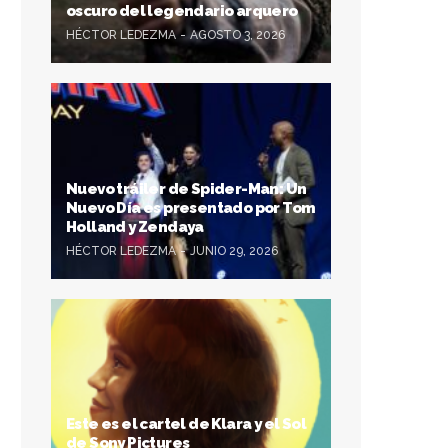
oscuro del legendario arquero
HÉCTOR LEDEZMA
AGOSTO 3, 2026
Nuevo tráiler de Spider-Man: Un
Nuevo Día es presentado por Tom
Holland y Zendaya
HÉCTOR LEDEZMA
JUNIO 29, 2026
Este es el cartel de Klara y el Sol
de Sony Pictures