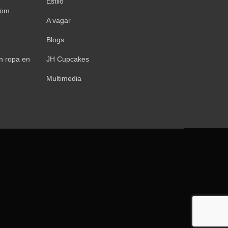
Estilo
Tom
A vagar
Blogs
n ropa en
JH Cupcakes
Multimedia