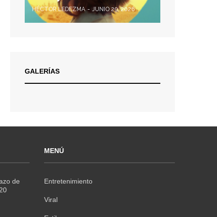
HÉCTOR LEDEZMA
JUNIO 29, 2026
GALERÍAS
MENÚ
Razo de
Entretenimiento
020
Viral