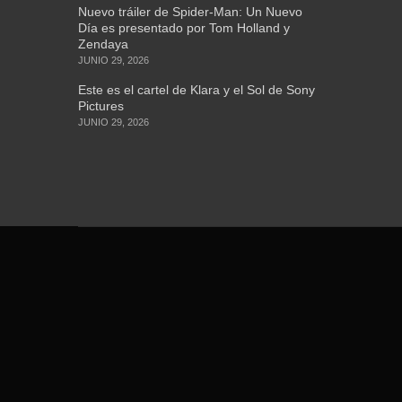
Nuevo tráiler de Spider-Man: Un Nuevo
Día es presentado por Tom Holland y
Zendaya
JUNIO 29, 2026
Este es el cartel de Klara y el Sol de Sony
Pictures
JUNIO 29, 2026