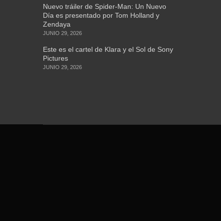
Nuevo tráiler de Spider-Man: Un Nuevo
Día es presentado por Tom Holland y
Zendaya
JUNIO 29, 2026
Este es el cartel de Klara y el Sol de Sony
Pictures
JUNIO 29, 2026