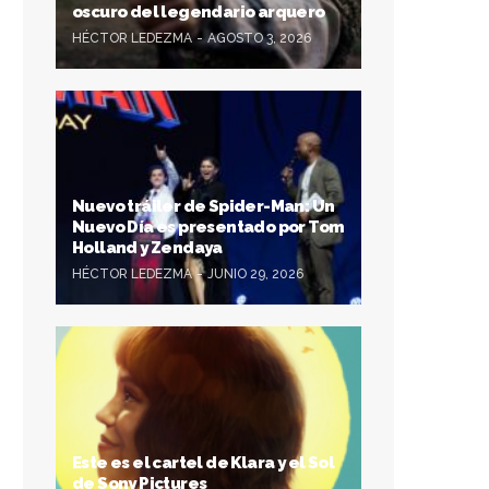
oscuro del legendario arquero
HÉCTOR LEDEZMA
AGOSTO 3, 2026
Nuevo tráiler de Spider-Man: Un
Nuevo Día es presentado por Tom
Holland y Zendaya
HÉCTOR LEDEZMA
JUNIO 29, 2026
Este es el cartel de Klara y el Sol
de Sony Pictures