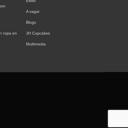
Estilo
Tom
A vagar
Blogs
n ropa en
JH Cupcakes
Multimedia