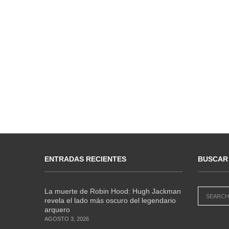
ENTRADAS RECIENTES
BUSCAR
La muerte de Robin Hood: Hugh Jackman
revela el lado más oscuro del legendario
arquero
AGOSTO 3, 2026