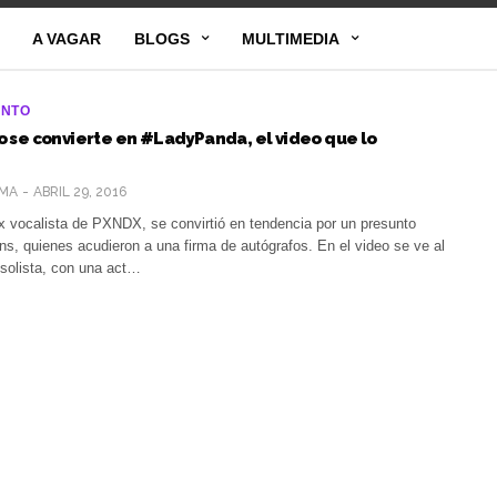
A VAGAR
BLOGS
MULTIMEDIA
ENTO
 se convierte en #LadyPanda, el video que lo
MA
ABRIL 29, 2016
 vocalista de PXNDX, se convirtió en tendencia por un presunto
ns, quienes acudieron a una firma de autógrafos. En el video se ve al
 solista, con una act…